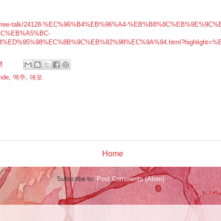
m.com/free-talk/24128-%EC%96%B4%EB%96%A4-%EB%B8%8C%EB%9E%9
C%EB%A5%BC-
%ED%95%98%EC%8B%9C%EB%82%98%EC%9A%94.html?highlight=
M
ide
,
맥주
,
애포
:
Home
Subscribe to:
Post Comments (Atom)