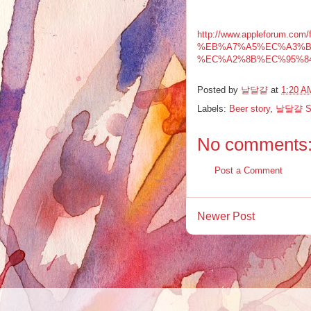
http://www.appleforu
%EB%A7%A5%EC%A3%B
%EC%A2%8B%EC%95%84
Posted by
날달걀
at
1:20 A
Labels:
Beer story
,
날달걀 S
No comments
Post a Comment
Newer Post