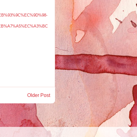
C%EB%93%9C%EC%9D%98-
%EB%A7%A5%EC%A3%BC
Older Post